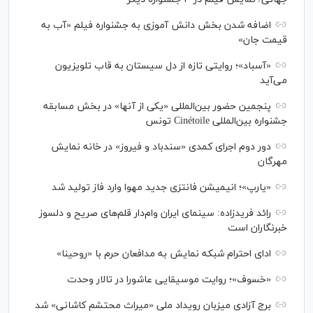
اضافه شدن بخش دانش آموزی به جشنواره فیلم «آب به
قیمت جان»
«آسباد»؛ روایتی تازه از دل سیستان به قاب تلویزیون
می‌آید
پنجمین حضور بین‌المللی «یکی از آنها» در بخش مسابقه
جشنواره بین‌المللی Cinétoile تونس
دور دوم اجرای کمدی «سندباد و فیروز» در خانه نمایش
مهرگان
«یارپ»؛ انیمیشن فانتزی جدید مهوا وارد فاز تولید شد
رائد فریدزاده: سینمای ایران وام‌دار قلم‌های صریح و دلسوز
خبرنگاران است
ادای احترام شبکه نمایش به مدافعان حرم با «روحینا»
«خسوف»؛ روایت موسیقایی عاشورا در تالار وحدت
برج آزادی میزبان رویداد ملی «میراث محتشم کاشانی» شد