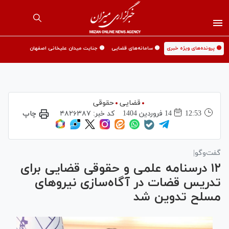
🟡 پرونده‌های ویژه خبری
🟡 سامانه‌های قضایی
🟡 جنایت میدان علیخانی اصفهان
قضایی
حقوقی
12:53
14 فروردين 1404
کد خبر:
۴۸۲۶۳۸۷
چاپ
گفت‌وگو|
۱۲ درسنامه علمی و حقوقی قضایی برای
تدریس قضات در آگاه‌‏‎سازی نیرو‌های
مسلح تدوین شد