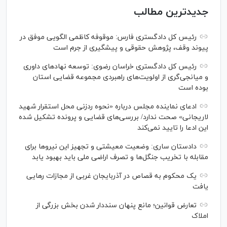
جدیدترین مطالب
رئیس کل دادگستری فارس: موقوفه کاظمی الگویی موفق در
پیوند وقف، پژوهش حقوقی و پیشگیری از جرم است
رئیس کل دادگستری خراسان رضوی: توسعه نهاد‌های داوری
و میانجی‌گری از اولویت‌های راهبردی مجموعه قضایی استان
بوده است
ادعای نماینده مجلس درباره «نحوه ردزنی محل استقرار شهید
لاریجانی» صحت ندارد/ بررسی‌های قضایی و پرونده تشکیل شده
این ادعا را تایید نمی‌کند
دادستان ساری: وضعیت معیشتی و تجهیز این نیرو‌ها برای
مقابله با تخریب جنگل‌ها و تصرف اراضی ملی باید بهبود یابد
یک محکوم به قصاص در آذربایجان‌ غربی از مجازات رهایی
یافت
تعارض قوانین؛ مانع پنهان سنددار شدن بخش بزرگی از
املاک