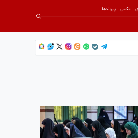
ی
عکس
پیوندها