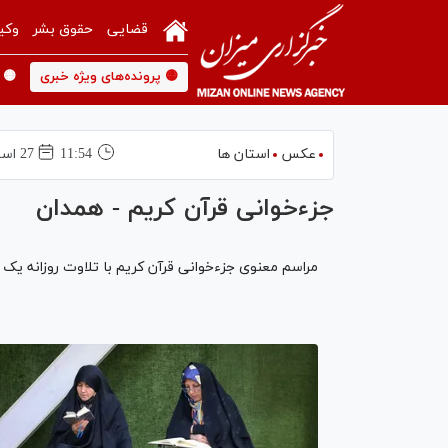
قضایی
حقوق بشر
وکی
🟡 پرونده‌های ویژه خبری
🟡 
عکس
استان ها
11:54
27 اسفند 1403
جزءخوانی قرآن کریم - همدان
مراسم معنوی جزءخوانی قرآن کریم با تلاوت روزانه یک ج