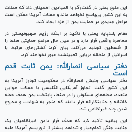
این منبع یمنی در گفت‌و‌گو با المیادین اطمینان داد که حملات
به این کشور بی‌پاسخ نخواهد ماند و حملات آمریکا ممکن است
مراحل جدیدی در حمایت یمن از غزه ایجاد کند.
مقام بلندپایه یمنی با تاکید بر اینکه رژیم صهیونیستی در
محاصره واقعی قرار دارد و در عین حال موضع حمایتی صنعا را
از فلسطین تجدید می‌کند، بیان کرد: کشتی‌های مرتبط با
اسرائیل از منطقه دریایی تعیین‎شده عبور نخواهند کرد.
دفتر سیاسی انصارالله: یمن ثابت قدم
است
دفتر سیاسی جنبش انصارالله در محکومیت تجاوز آمریکا به
این کشور گفت: تجاوز آمریکایی-انگلیسی با حملات هوایی
متعدد، محله‌های مسکونی را در صنعا، پایتخت یمن هدف حمله
خائنانه و جنایتکارانه قرار دادند که منجر به شهادت و مجروح
شدن چند غیرنظامی شد.
این بیانیه تاکید کرد که هدف قرار دادن غیرنظامیان یک
جنایت جنگی تمام‌عیار و شواهد بیشتر از تروریسم آمریکا علیه