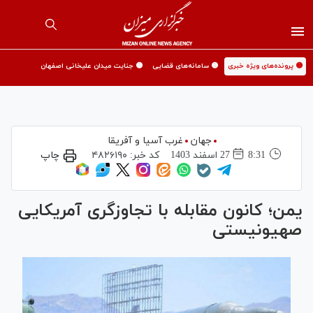
🟡 پرونده‌های ویژه خبری
🟡 سامانه‌های قضایی
🟡 جنایت میدان علیخانی اصفهان
جهان
غرب آسیا و آفریقا
8:31
27 اسفند 1403
کد خبر:
۴۸۲۶۱۹۰
چاپ
یمن؛ کانون مقابله با تجاوزگری آمریکایی
صهیونیستی