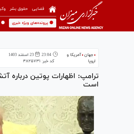
قضایی
حقوق بشر
وکی
🟡 پرونده‌های ویژه خبری
🟡 
جهان
آمریکا و
23:04
23 اسفند 1403
اروپا
کد خبر:
۴۸۲۵۷۳۱
ترامپ: اظهارات پوتین درباره آتش
است