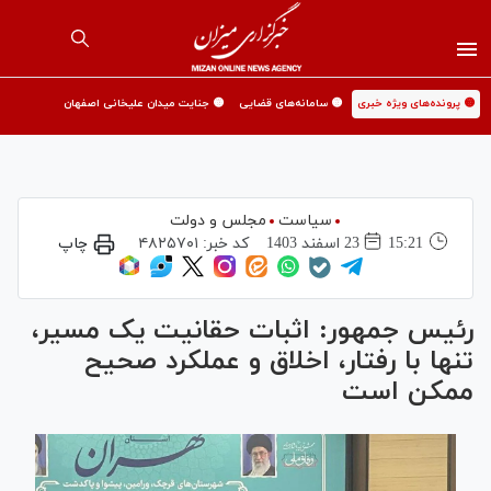
🟡 پرونده‌های ویژه خبری
🟡 سامانه‌های قضایی
🟡 جنایت میدان علیخانی اصفهان
سیاست
مجلس و دولت
15:21
23 اسفند 1403
کد خبر:
۴۸۲۵۷۰۱
چاپ
رئیس جمهور: اثبات حقانیت یک مسیر،
تنها با رفتار، اخلاق و عملکرد صحیح
ممکن است