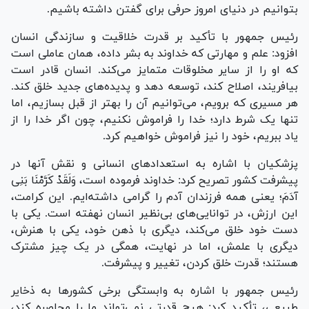
بتوانیم در دنیای امروز حرفی برای گفتن داشته باشیم.
رئیس جمهور با تأکید بر قدرت خلاقیت و سازندگی انسان
افزود: علم و مهارتی که خداوند به بشر داده، همان عاملی است
که او را از سایر مخلوقات متمایز می‌کند. انسان قادر است
بیافریند، اصلاح کند، توسعه دهد و پدیده‌های جدید خلق کند.
هر مسیری که برویم، می‌توانیم آن را بهتر از قبل بسازیم، اما
تنها یک شرط دارد؛ خدا را فراموش نکنیم، چون اگر خدا را از
یاد ببریم، خود را نیز فراموش خواهیم کرد.
پزشکیان با اشاره به استعداد‌های انسانی و نقش آنها در
پیشرفت کشور تصریح کرد: خداوند فرموده است، وَلَقَدْ کَرَّمْنَا بَنِی
آدَمَ؛ یعنی همه فرزندان آدم را گرامی داشته‌ایم. این کرامت،
این ارزش، در توانایی‌های بی‌نظیر انسان نهفته است. یکی با
دست خود خلق می‌کند، دیگری با ذهن خود، یکی با هنرش،
دیگری با علمش، اما در نهایت، همگی در یک چیز مشترک
هستند؛ قدرت خلق کردن، تغییر و پیشرفت.
رئیس جمهور با اشاره به وابستگی برخی کشور‌ها به ذخایر
طبیعی، تأکید کرد: هیچ قدرتی نمی‌تواند ما را محاصره کند،