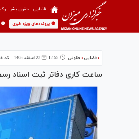
قضایی
حقوق بشر
وکی
🟡 پرونده‌های ویژه خبری
🟡 
قضایی
حقوقی
12:55
23 اسفند 1403
کد خب
ساعت کاری دفاتر ثبت اسناد رسم