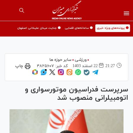
🟡 پرونده‌های ویژه خبری
🟡 سامانه‌های قضایی
🟡 جنایت میدان علیخانی اصفهان
ورزشی
سایر حوزه ها
21:27
22 اسفند 1403
کد خبر:
۴۸۲۵۶۰۷
چاپ
سرپرست فدراسیون موتورسواری و
اتومبیلرانی منصوب شد