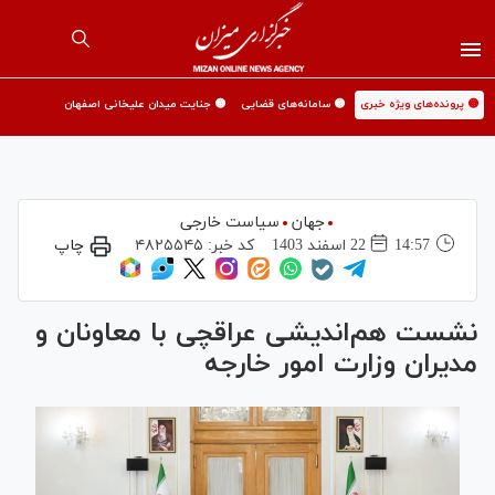
🟡 پرونده‌های ویژه خبری
🟡 سامانه‌های قضایی
🟡 جنایت میدان علیخانی اصفهان
جهان
سیاست خارجی
14:57
22 اسفند 1403
کد خبر:
۴۸۲۵۵۴۵
چاپ
نشست هم‌اندیشی عراقچی با معاونان و
مدیران وزارت امور خارجه