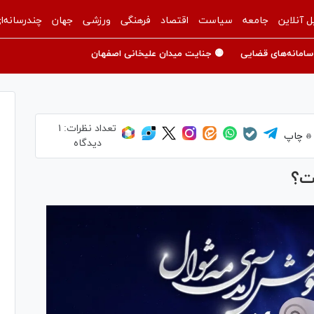
ل آنلاین
جامعه
سیاست
اقتصاد
فرهنگی
ورزشی
جهان
چندرسانه‌ا
سامانه‌های قضایی
🟡 جنایت میدان علیخانی اصفهان
تعداد نظرات:
۱
چاپ
دیدگاه
فت؟