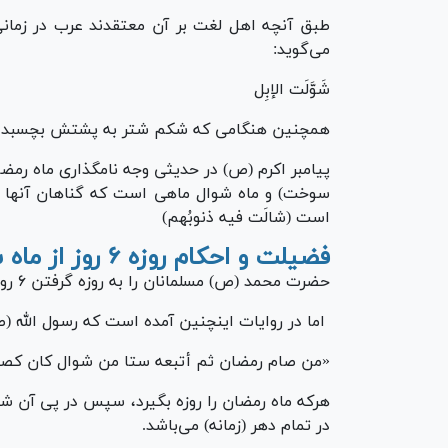
طبق آنچه اهل لغت بر آن معتقدند عرب در زما
می‌گوید:
شَوَّلَت الإبِل‏
همچنین هنگامی که شکم شتر به پشتش بچسبد
پیامبر اکرم (ص) در حدیثی وجه نامگذاری ماه رمضان
سوخت) و ماه شوال ماهی است که گناهان آنها و
است (شالَت فیه ذنوبُهم)
فضیلت و احکام روزه ۶ روز از ماه شوال
حضرت محمد (ص) مسلمانان را به روزه گرفتن ۶ روز از ماه شوال، تشویق فرموده است.
اما در روایات اینچنین آمده است که رسول الله (صلی
«من صام رمضان ثم أتبعه ستا من شوال کان کصی
هرکه ماه رمضان را روزه بگیرد، سپس در پی آن شش
در تمام دهر (زمانه) می‌باشد.