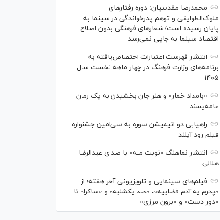
محمدرضا مقدسیان: دوره رفتارهای
ملوک‌الطوایفی و توهم پدرخواندگی در سینما به
پایان رسیده است/ شعارهای فرهنگی بدون اصلاح
اقتصاد سینما به جایی نمی‌رسد
انتشار فهرست اعتبارات اختصاص‌یافته به
برنامه‌های وزارت فرهنگ در چهار ماهه نخست سال
۱۴۰۵
«بامداد خمار» و هنر جان بخشیدن به یک رمان
عامه‌پسند
راهیابی دو انیمیشن سوره به سی‌امین جشنواره
فیلم رود آیلند
انتشار نماهنگ «نوبت منه» با صدای عبدالرضا
هلالی
فیلم‌های سینمایی و تلویزیونی آخر هفته؛ از
«پدرم یه آدم فضاییه»، «صد یکشنبه» و «ساکرا» تا
«دور دست» و «برون مرزی»