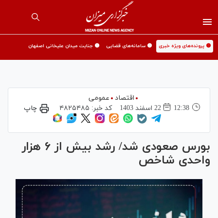
🟡 پرونده‌های ویژه خبری
🟡 سامانه‌های قضایی
🟡 جنایت میدان علیخانی اصفهان
اقتصاد
عمومی
12:38
22 اسفند 1403
کد خبر:
۴۸۲۵۴۸۵
چاپ
بورس صعودی شد/ رشد بیش از ۶ هزار
واحدی شاخص