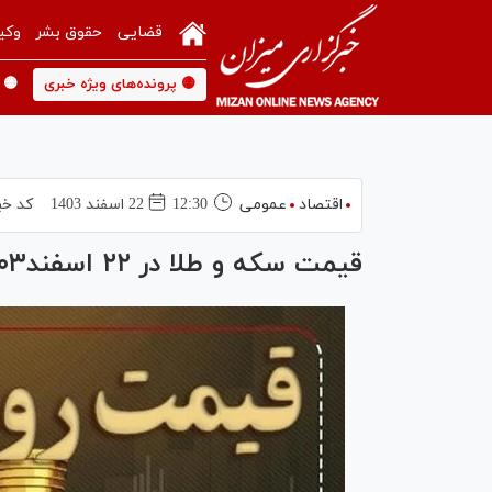
قضایی
حقوق بشر
وکی
🟡 پرونده‌های ویژه خبری
🟡 
اقتصاد
عمومی
12:30
22 اسفند 1403
کد خب
قیمت سکه و طلا در ۲۲ اسفند۱۴۰۳