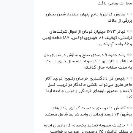
مجازات رهایی یافت
تعارض قوانین؛ مانع پنهان سنددار شدن بخش
بزرگی از املاک
تهاتر ۱۶۷۳ میلیارد تومان از اموال شرکت‌های
تراستی/ توقیف ۸۶ خودروی لوکس، ۱۸۷ قطعه زمین
و ۸۶ واحد آپارتمان
رشد حدود ۹ درصدی صلح و سازش در شورای حل
اختلاف استان تهران در خرداد ماه سال جاری نسبت
به مدت مشابه سال گذشته
رئیس کل دادگستری خراسان رضوی: تولید آثار
فاخر هنری می‌تواند نقشی ماندگار در تربیت نسل
آینده و تعمیق باور‌های فرهنگی و دینی جامعه ایفا
کند
کاهش ۱۰ درصدی جمعیت کیفری زندان‌های
بوشهر/ ۶۲ درصد زندانیان واجد شرایط شاغل هستند
جزئیات مصوبه تمدید یک‌ساله قرارداد‌های اجاره
با سقف افزایش ۲۵ درصدی در صورت درخواست