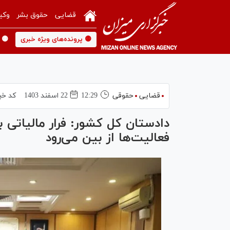
قضایی
حقوق بشر
وکی
🟡 پرونده‌های ویژه خبری
🟡 
قضایی
حقوقی
12:29
22 اسفند 1403
کد خب
دادستان کل کشور: فرار مالیاتی 
فعالیت‌ها از بین می‌رود