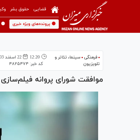
قضایی
حقوق بشر
وکی
🟡 پرونده‌های ویژه خبری
🟡 
فرهنگی
سینما،‌ تئاتر و
12:20
22 اسفند 1403
تلویزیون
کد خبر:
۴۸۲۵۴۷۴
موافقت شورای پروانه فیلم‌سازی غیرسی