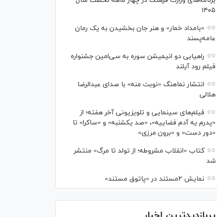
برنامه‌های وزارت فرهنگ در چهار ماهه نخست سال
۱۴۰۵
«بامداد خمار» و هنر جان بخشیدن به یک رمان
عامه‌پسند
راهیابی دو انیمیشن سوره به سی‌امین جشنواره
فیلم رود آیلند
انتشار نماهنگ «نوبت منه» با صدای عبدالرضا
هلالی
فیلم‌های سینمایی و تلویزیونی آخر هفته؛ از
«پدرم یه آدم فضاییه»، «صد یکشنبه» و «ساکرا» تا
«دور دست» و «برون مرزی»
کتاب «انقلاب مشروطه؛ از تولد تا مرگ» منتشر
شد
نمایش ۲مستند در «پاتوق مستند»
پربازدیدترین اخبار