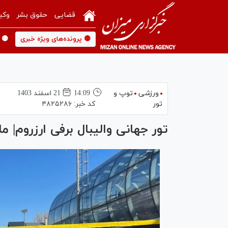
قضایی
حقوق بشر
وکی
🟡 پرونده‌های ویژه خبری
🟡 
ورزشی
توپ و
14:09
21 اسفند 1403
تور
کد خبر:
۴۸۲۵۲۸۶
تور جهانی والیبال برفی ارزروم| م