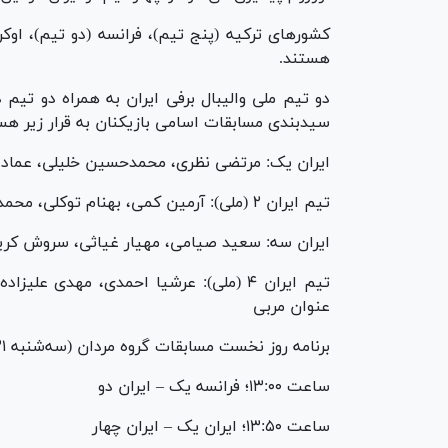
کشور‌های ترکیه (پنج تیم)، فرانسه (دو تیم)، اوک
هستند.
دو تیم ملی والیبال برفی ایران به همراه دو تیم
سیدبندی مسابقات اسامی بازیکنان به قرار زیر هس
ایران یک: مرتضی نظری، محمدحسین خلیلی، عماد
تیم ایران ۲ (ملی): آرمین کمی، بهنام توکلی، محمد شالیکار، ایلیار محرم زاده و روح اله صالحی نژاد (مربی)
ایران سه: سعید صیامی، مهیار غیاثی، سروش کری
تیم ایران ۴ (ملی): عرشیا احمدی، مهدی ع
عنوان مربی
برنامه روز نخست مسابقات گروه مردان (سه‌شنبه ۲۱ اسفند) به وقت محلی به قرار زیر است:
ساعت ۱۳:۰۰؛ فرانسه یک – ایران دو
ساعت ۱۳:۵۰؛ ایران یک – ایران چهار