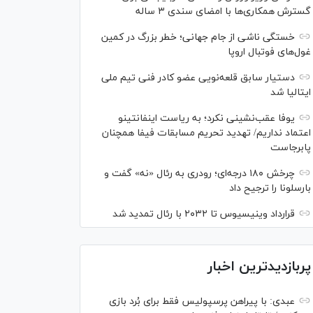
گسترش همکاری‌ها با امضای سندی ۳ ساله
خستگی ناشی از جام جهانی؛ خطر بزرگ در کمین
غول‌های فوتبال اروپا
دستیار سابق قلعه‌نویی عضو کادر فنی تیم ملی
ایتالیا شد
یوفا عقب‌نشینی نکرد؛ به ریاست اینفانتینو
اعتماد نداریم/ تهدید تحریم مسابقات فیفا همچنان
پابرجاست
چرخش ۱۸۰ درجه‌ای؛ رودری به رئال «نه» گفت و
بارسلونا را ترجیح داد
قرارداد وینیسیوس تا ۲۰۳۲ با رئال‌ تمدید شد
پربازدیدترین اخبار
عبدی: با پیراهن پرسپولیس فقط برای بُرد بازی