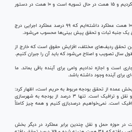
وی افزود: از ۸۰ همت بدهی ۵۵ همت را تسویه کردیم و ۱۵ همت در حال تسویه است و ۱۰ همت در دستور
زاکانی با بیان اینکه از ۱۰۴ همت مصوب شورا ۱۰۳ همت عملکرد داشته‌ایم که ۹۹ درصد عملکرد اجرایی درج
 یک جنبه ثبات و تحقق پیش بینی‌ها محسوب می‌شود.
ین تحقق ردیف‌های مختلف، افزایش حقوق است که خارج از
ول سال تصویب و اصلاح می‌شود که باید آن را جبران کنیم.
ی است و اجازه ندادیم وامی برای آینده باقی بماند. ما
ای برای آینده وجود داشته باشد.
 بخش عمده از تحقق بودجه مربوط به حریم است، اظهار کرد:
سقف بودجه این بخش غیرقابل مقایسه با حمل و نقل و ترافیک است. تنها ۳ درصد از بودجه به شهرسازی
 نقل و ترافیک است. نمی‌خواهیم درصدبازی کنیم و همه چیز کاملاً
ات در حوزه حمل و نقل چندین برابر عملکرد در دیگر بخش
هاست، یادآور شد: ۴۸ همت به حمل و نقل اختصاص یافته که ۳۸ همت هزینه شده و ۷۹ درصد تحقق یافته