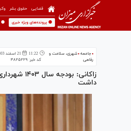
قضایی
حقوق بشر
وکی
🟡 پرونده‌های ویژه خبری
🟡 
جامعه
شهری،‌ سلامت و
11:22
21 اسفند 1403
رفاهی
کد خبر:
۴۸۲۵۲۲۹
داشت