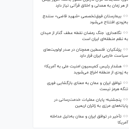
از هر زمان به همدلی و اخلاق قرآنی نیاز دارد
بیمارستان فوق‌تخصصی «شهید قاضی» سنندج
به‌زودی افتتاح می‌شود
نگاهداری: جنگ رمضان نقطه عطف گذار از میدان
به نظم منطقه‌ای ایران است
پزشکیان: فلسطین همچنان در صدر اولویت‌های
سیاست خارجی ایران قرار دارد
هشدار رئیس کمیسیون امنیت ملی به آمریکا؛
به زودی از منطقه اخراج می‌شوید
توافق ایران و عمان به معنای بازگشایی فوری
تنگه هرمز نیست
پنجشنبه؛ پایان ﻋﻤﻠﯿﺎﺕ ﺧﺪﻣﺖ‌ﺭﺳﺎﻧﯽ در
پایانه‌های مرزی ﺑﻪ ﺯﺍﺋﺮان ﺍﺭﺑﻌﯿﻦ
تأخیر در توافق ایران و عمان به‌دلیل مداخله
آمریکا