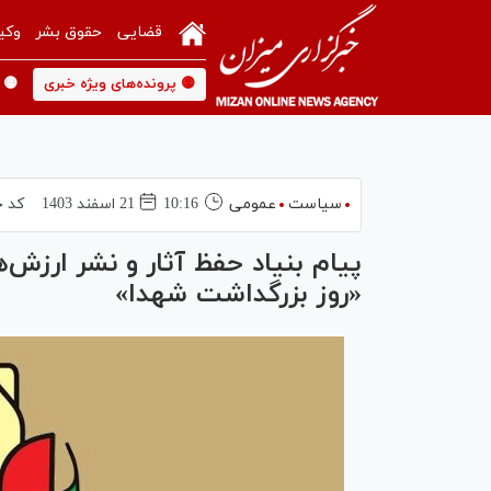
قضایی
حقوق بشر
وکی
🟡 پرونده‌های ویژه خبری
🟡 
سیاست
عمومی
10:16
21 اسفند 1403
کد خ
پیام بنیاد حفظ آثار و نشر ارز
«روز بزرگداشت شهدا»