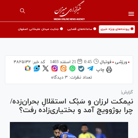
🟡 پرونده‌های ویژه خبری
🟡 سامانه‌های قضایی
🟡 جنایت میدان علیخانی اصفهان
ورزشی
فوتبال
0:45
21 اسفند 1403
کد خبر:
۴۸۲۵۱۴۲
چاپ
تعداد نظرات:
۳ دیدگاه
گزارش|
نیمکت لرزان و سَبُک استقلالِ بحران‌زده/
چرا بوژوویچ آمد و بختیاری‌زاده رفت؟