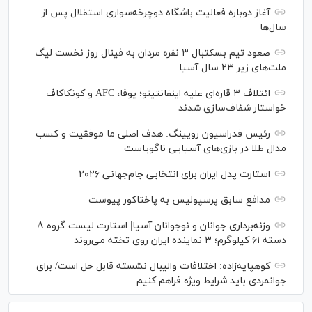
آغاز دوباره فعالیت باشگاه دوچرخه‌سواری استقلال پس از
سال‌ها
صعود تیم بسکتبال ۳ نفره مردان به فینال روز نخست لیگ
ملت‌های زیر ۲۳ سال آسیا
ائتلاف ۳ قاره‌ای علیه اینفانتینو؛ یوفا، AFC و کونکاکاف
خواستار شفاف‌سازی شدند
رئیس فدراسیون رویینگ: هدف اصلی ما موفقیت و کسب
مدال طلا در بازی‌های آسیایی ناگویاست
استارت پدل ایران برای انتخابی جام‌جهانی ۲۰۲۶
مدافع سابق پرسپولیس به پاختاکور پیوست
وزنه‌برداری جوانان و نوجوانان آسیا| استارت لیست گروه A
دسته ۶۱ کیلوگرم؛ ۳ نماینده ایران روی تخته می‌روند
کوهپایه‌زاده: اختلافات والیبال نشسته قابل حل است/ برای
جوانمردی باید شرایط ویژه فراهم کنیم