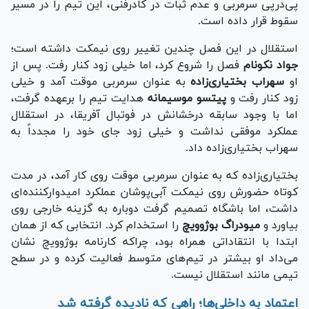
پی‌درپی سرمربی و عدم ثبات در کادرفنی، این تیم را در مسیر
سقوط قرار داده است.
استقلال در این فصل چندین تغییر روی نیمکت داشته است؛
جواد نکونام
فصل را شروع کرد، اما خیلی زود کنار رفت. پس از
او
سهراب بختیاری‌زاده
به عنوان سرمربی موقت آمد و خیلی
زود کنار رفت و
پیتسو موسیمانه
هدایت تیم را برعهده گرفت،
اما با وجود سابقه درخشانش در فوتبال آفریقا، در استقلال
عملکرد موفقی نداشت و خیلی زود جای خود را مجدداً به
سهراب بختیاری‌زاده داد.
بختیاری‌زاده که به عنوان سرمربی موقت روی کار آمد، در مدت
کوتاه حضورش روی نیمکت آبی‌پوشان عملکرد امیدوارکننده‌ای
داشت، اما باشگاه تصمیم گرفت دوباره به گزینه خارجی روی
بیاورد و
میودراگ بوژوویچ
را استخدام کرد. انتخابی که از همان
ابتدا با انتقاداتی همراه بود، چراکه کارنامه بوژوویچ نشان
می‌داد او بیشتر در تیم‌های متوسط فعالیت کرده و در سطح
تیمی مانند استقلال نیست.
اعتماد به داخلی‌ها؛ راهی که نادیده گرفته شد