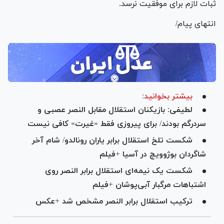
ثبات لازم برای موفقیت نرسد.
انتهای پیام/
بیشتر بخوانید:
لطیفی: بازیکنان استقلال مقابل النصر عصبی و
سردرگم بودند/ برای پیروزی فقط «غیرت» کافی نیست
شکست تلخ استقلال برابر یاران رونالدو/ شام آخر
شاگردان بوژوویچ در آسیا +فیلم
شکست یک نیمه‌ای استقلال برابر النصر روی
اشتباهات مرگبار آبی‌پوشان +فیلم
ترکیب استقلال برابر النصر مشخص شد +عکس