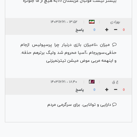
بیشتر نیست فوتبال عربستان 10به هیچ از ما جلوتره
بهزادی
۱۳:۵۲ - ۱۴۰۳/۱۲/۲۱
|
|
پاسخ
0
0
میزان ،نامیزان بازی درنیار چرا پرسپولیس ازجام
حذفی،سوپرجام ،آسیا محروم شد ولیگ برترهم حذفه.
و اینهمه مربی عوض میشن تیترنمیزنی
ع ق
۱۸:۴۰ - ۱۴۰۳/۱۲/۲۱
|
|
پاسخ
0
0
دارایی و توانایی. برای سرگرمی مردم