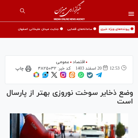
🟡 پرونده‌های ویژه خبری
🟡 سامانه‌های قضایی
🟡 جنایت میدان علیخانی اصفهان
اقتصاد
عمومی
12:53
20 اسفند 1403
کد خبر:
۴۸۲۵۰۳۲
چاپ
وضع ذخایر سوخت نوروزی بهتر از پارسال
است