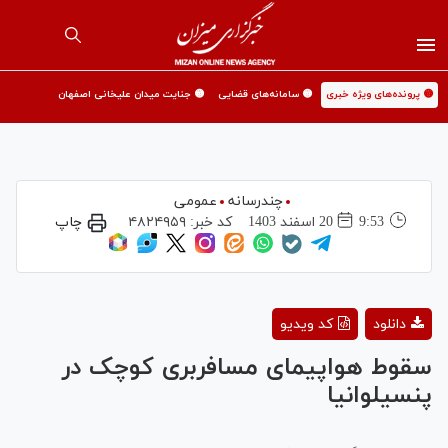
🟡 پرونده‌های ویژه خبری
🟡 سامانه‌های قضایی
🟡 جنایت میدان علیخانی اصفهان
چندرسانه
عمومی
9:53
20 اسفند 1403
کد خبر:
۴۸۲۴۹۵۹
چاپ
Play
دانلود
کد ویدیو
Video
سقوط هواپیمای مسافربری کوچک در
پنسیلوانیا