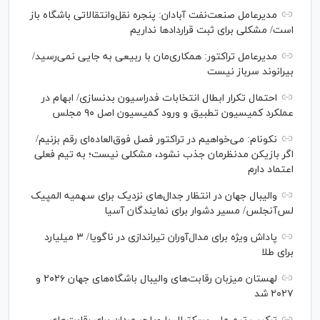
مدیرعامل صنعت‌نفت آبادان: پنجره نقل‌وانتقالاتی باشگاه باز
است/ مشکلی برای ثبت قرارداد‌ها نداریم
مدیرعامل تراکتور: همکاری‌مان با ربیعی به جایی نمی‌رسید/
بیرانوند سرباز نیست
احتمال تکرار ابطال انتخابات فدراسیون بدنسازی/ ابهام در
عملکرد کمیسیون تطبیق و ورود کمیسیون اصل ۹۰ مجلس
نکونام: می‌خواهیم در تراکتور فصل فوق‌العاده‌ای رقم بزنیم/
اگر بازیکن مدنظرمان جذب نشود، مشکلی نیست؛ به تیم فعلی
اعتماد دارم
والیبال جهان در انتظار جدال‌های نزدیک برای سهمیه المپیک
لس‌آنجلس/ مسیر دشوار برای نمایندگان آسیا
پاداش ویژه برای مدال‌آوران تیراندازی در ناگویا/ ۳ میلیارد
برای طلا
لهستان میزبان رقابت‌های والیبال باشگاه‌های جهان ۲۰۲۶ و
۲۰۲۷ شد