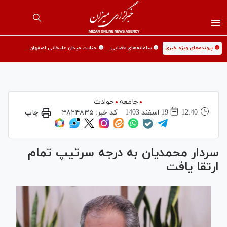
🟡 پرونده‌های ویژه خبری
🟡 سامانه‌های قضایی
🟡 جنایت میدان علیخانی اصفهان
جامعه
حوادث
12:40
19 اسفند 1403
کد خبر:
۴۸۲۴۸۳۵
چاپ
سردار محمدیان به درجه سرتیپ تمام
ارتقا یافت