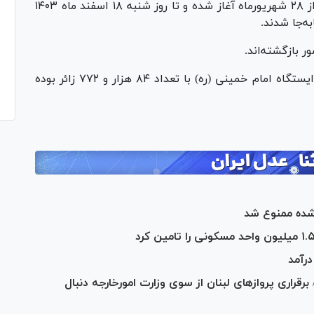
کرد؛ در دور دوم عملیات حج مفرده سال جاری که از ۲۸ شهریورماه آغاز شده و تا روز شنبه ۱۸ اسفند ماه ۱۴۰۳
گفتنی است؛ بیشترین اعزام زائران به ترتیب از ایستگاه امام خمینی (ره) با تعداد ۸۴ هزار و ۷۷۲ زائر بوده
 شده ممنوع شد
رآمد
روز/ برقراری پرواز‌های لبنان از سوی وزارت امورخارجه دنبال