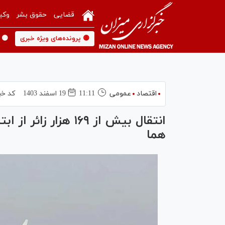
قضایی
حقوق بشر
وکی
🟡 پرونده‌های ویژه خبری
🟡 
اقتصاد
عمومی
11:11
19 اسفند 1403
کد خب
انتقال بیش از ۱۶۹ ه
هما