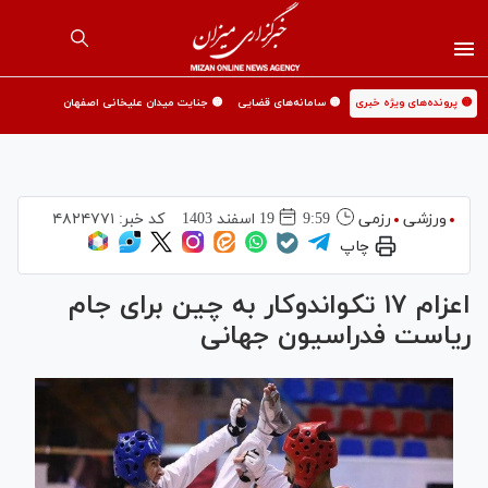
🟡 پرونده‌های ویژه خبری
🟡 سامانه‌های قضایی
🟡 جنایت میدان علیخانی اصفهان
ورزشی
رزمی
9:59
19 اسفند 1403
کد خبر:
۴۸۲۴۷۷۱
چاپ
اعزام ۱۷ تکواندوکار به چین برای جام
ریاست فدراسیون جهانی