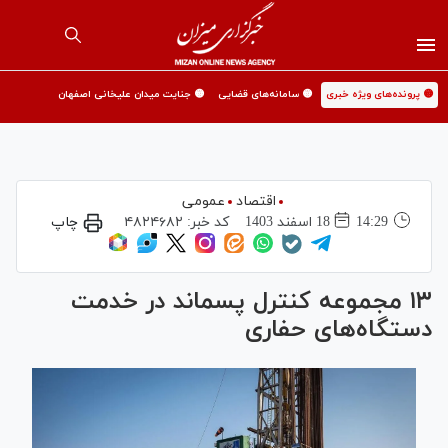
🟡 پرونده‌های ویژه خبری
🟡 سامانه‌های قضایی
🟡 جنایت میدان علیخانی اصفهان
اقتصاد
عمومی
14:29
18 اسفند 1403
کد خبر:
۴۸۲۴۶۸۲
چاپ
۱۳ مجموعه کنترل پسماند در خدمت
دستگاه‌های حفاری