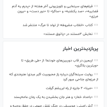
فیلم‌های سینمایی و تلویزیونی آخر هفته؛ از «پدرم یه آدم
فضاییه»، «صد یکشنبه» و «ساکرا» تا «دور دست» و «برون
مرزی»
کتاب «انقلاب مشروطه؛ از تولد تا مرگ» منتشر شد
نمایش ۲مستند در «پاتوق مستند»
پربازدیدترین اخبار
اربعین در قاب دوربین‌های خودنما/ از «طی طریق» تا
«ویترین بلاگری»
روایت سینماگران درباره راز محبوبیت اکبر عبدی/ هنرمندی که
از مرزهای جناحی عبور کرد
«مینا» ۲ جایزه از راه ابریشم گرفت
«بامداد خمار» و هنر جان بخشیدن به یک رمان عامه‌پسند
آرش امینی: موسیقی در جنگ نقش مهمی در حفظ روحیه و