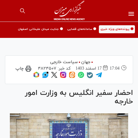
🟡 پرونده‌های ویژه خبری
🟡 سامانه‌های قضایی
🟡 جنایت میدان علیخانی اصفهان
جهان
سیاست خارجی
17:04
17 اسفند 1403
کد خبر:
۴۸۲۴۵۰۷
چاپ
احضار سفیر انگلیس به وزارت امور
خارجه