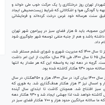
شهردار تهران روز درختکاری را یک حرکت خوب ملی خواند و
جهه با آلودگی هوا و اشکالاتی که شرایط زیست‌محیطی ایجاد
 طبق سنت هرساله خود غرس درخت کرده‌اند و فرمایشاتی
وی با اشاره به مصوبه سال ۶۵ ادامه داد: بنا بر این مصوبه، باید ۵ هزار فضای سبز در پیرامون شهر تهران
داشته باشد و هم از جنبه منفی توسعه شهر جلوگیری شود
م داد.
زاکانی به ایجاد قریب به ۴۴ هزار هکتار فضای سبز تا سال ۱۴۰۰ که مدیریت شهری و شورای ششم مستقر شد،
پرداخت و گفت: این میزان فضای سبز از ابتدای سال ۶۵ تا سال ۱۴۰۰، طی ۳۵ سال؛ حکایت از این امر داشت
هکتار کاشته شده است. گرچه در دهه نود به واسطه این که هر مقدار به انتها
ر کاشته شده بود.
وی با اشاره اولویت قرار دادن توسعه فضای سبز از سال ۱۴۰۰ بیان کرد: در سال ۱۴۰۰، هزار و ۲۵۰‌هکتار، در سال
۱۴۰۱ هزار و ۵۰۰ هکتار، سال گذشته ۲ هزار هکتار و امسال نیز ۳ هزار هکتار هدف‌گذاری شد. به طوری که
م ۲ هزار و ۵۰۰ هکتار فضای سبز افتتاح شد. همچنان کاشت تا ابتدای سال آینده
ادامه‌خواهد داشت و عملا ۳ هزار هکتار نیز امسال کاشته خواهد شد؛ لذا جهشی ایجاد شد و ۹۳۰ هکتار دهه
نود به هزار و ۷۰۰‌هکتار تبدیل شد، به این صورت که ما سالانه میانگین حدود هزار و ۷۰۰ هکتار فضای سبز در