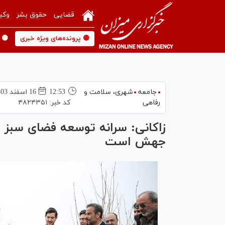
قضایی
حقوق بشر
وکی
🟡 پرونده‌های ویژه خبری
🟡 
جامعه
شهری،‌ سلامت و
12:53
16 اسفند 1403
رفاهی
کد خبر:
۴۸۲۴۳۵۱
زاکانی: سرانه توسعه فضای سبز پ
جهش است