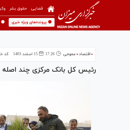
قضایی
حقوق بشر
وکی
🟡 پرونده‌های ویژه خبری
🟡 
اقتصاد
عمومی
17:26
15 اسفند 1403
کد خب
رئیس کل بانک مرکزی چند اصله ن