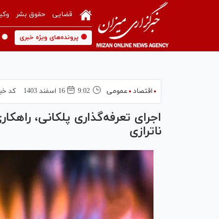
قضایی
حقوق بشر
وکی
🟡 پرونده‌های ویژه خبری
🟡 
اقتصاد
عمومی
9:02
16 اسفند 1403
کد خب
اجرای تعرفه‌گذاری پلکانی، راهکا
ناترازی