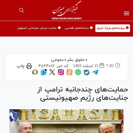
🟡 پرونده‌های ویژه خبری
🟡 سامانه‌های قضایی
🟡 جنایت میدان علیخانی اصفهان
حقوق بشر
عمومی
7:45
15 اسفند 1403
کد خبر:
۴۸۲۴۰۱۷
چاپ
حمایت‌های چندجانبه ترامپ از
جنایت‌های رژیم صهیونیستی