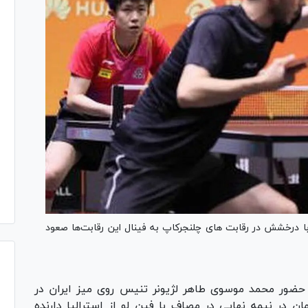
درخشش در رقابت هاى چلنجرکاپ به فینال این رقابت‌ها صعود
 حضور محمد موسوى طاهر لژیونر تنیس روى میز ایران در
در نیمه نهایى در مصاف با فین لو از استرالیا دارنده