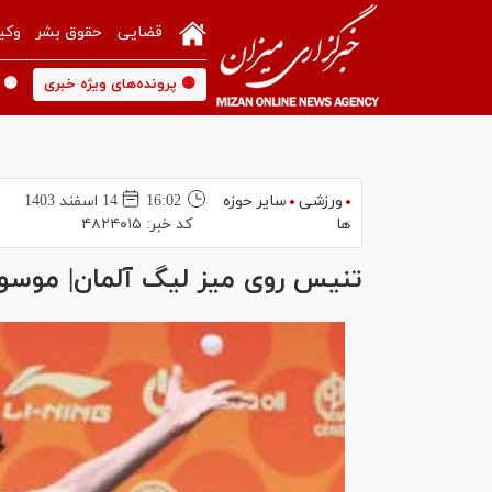
قضایی
حقوق بشر
وکی
🟡 پرونده‌های ویژه خبری
🟡 
ورزشی
سایر حوزه
16:02
14 اسفند 1403
ها
کد خبر:
۴۸۲۴۰۱۵
تنیس روی میز لیگ آلمان| موسوى