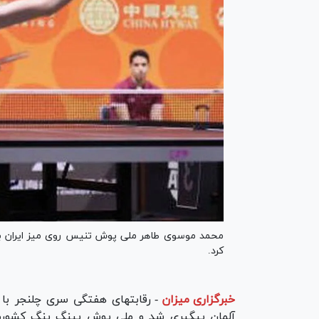
محمد موسوى طاهر ملى پوش تنیس روى میز ایران با 
کرد.
خبرگزاری میزان
-
رقابتهاى هفتگى سرى چلنجر با
آلمان پیگیرى شد و ملى پوش پینگ پنگ کشورمان 