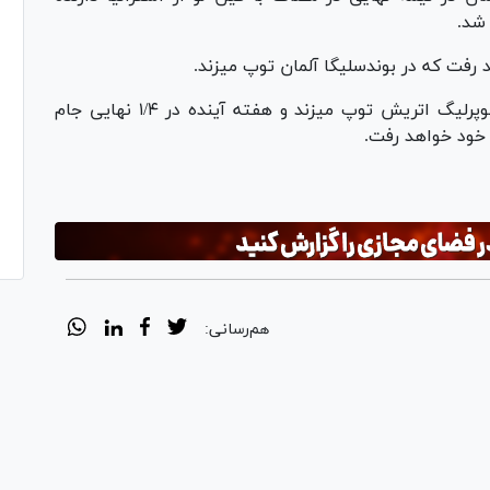
رفت که در بوندسلیگا آلمان توپ میزند.
لژیونر تنیس روى میز کشورمان فصل جارى در سوپرلیگ اتریش توپ میزند و هفته آینده در ١/۴ نهایى جام
خود خواهد رفت.
هم‌رسانی: