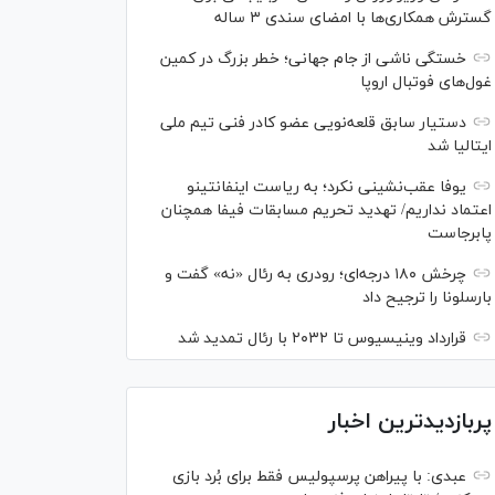
گسترش همکاری‌ها با امضای سندی ۳ ساله
خستگی ناشی از جام جهانی؛ خطر بزرگ در کمین
غول‌های فوتبال اروپا
دستیار سابق قلعه‌نویی عضو کادر فنی تیم ملی
ایتالیا شد
یوفا عقب‌نشینی نکرد؛ به ریاست اینفانتینو
اعتماد نداریم/ تهدید تحریم مسابقات فیفا همچنان
پابرجاست
چرخش ۱۸۰ درجه‌ای؛ رودری به رئال «نه» گفت و
بارسلونا را ترجیح داد
قرارداد وینیسیوس تا ۲۰۳۲ با رئال‌ تمدید شد
پربازدیدترین اخبار
عبدی: با پیراهن پرسپولیس فقط برای بُرد بازی