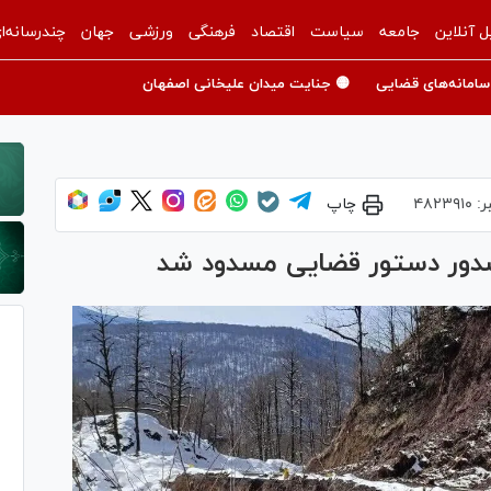
ل آنلاین
جامعه
سیاست
اقتصاد
فرهنگی
ورزشی
جهان
چندرسانه‌ا
سامانه‌های قضایی
🟡 جنایت میدان علیخانی اصفهان
ر:
۴۸۲۳۹۱۰
چاپ
صدور دستور قضایی مسدود شد