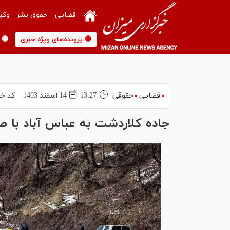
قضایی
حقوق بشر
وکی
🟡 پرونده‌های ویژه خبری
🟡 
قضایی
حقوقی
13:27
14 اسفند 1403
کد خب
جاده کلاردشت به عباس آباد با 