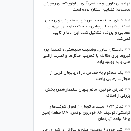
نهاد‌های داوری و میانجی‌گری از اولویت‌های راهبردی
مجموعه قضایی استان بوده است
ادعای نماینده مجلس درباره «نحوه ردزنی محل
استقرار شهید لاریجانی» صحت ندارد/ بررسی‌های
قضایی و پرونده تشکیل شده این ادعا را تایید
نمی‌کند
دادستان ساری: وضعیت معیشتی و تجهیز این
نیرو‌ها برای مقابله با تخریب جنگل‌ها و تصرف اراضی
ملی باید بهبود یابد
یک محکوم به قصاص در آذربایجان‌ غربی از
مجازات رهایی یافت
تعارض قوانین؛ مانع پنهان سنددار شدن بخش
بزرگی از املاک
تهاتر ۱۶۷۳ میلیارد تومان از اموال شرکت‌های
تراستی/ توقیف ۸۶ خودروی لوکس، ۱۸۷ قطعه زمین
و ۸۶ واحد آپارتمان
رشد حدود ۹ درصدی صلح و سازش در شورای حل