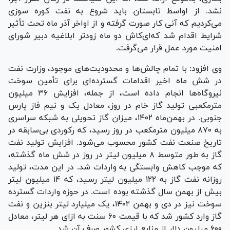
نشد. از اواسط تابستان باید شروع به نفت کوره سوزی
می‌کردیم که آنی کار صورت گرفته و از اواخر آذر ماه تحت تأثیر
شرایط اقدام شد که‌ای‌کاش دو ماه زودتر ابلاغیه دبیر شورای
امنیت مورد عمل قرار می‌گرفت.
وی افزود: با تمام چالش‌ها و محدودیت‌های موجود، وزارت نفت
در شش ماه اخیر اقدامات گسترده‌ای برای تأمین سوخت
نیروگاه‌ها انجام داده است، از جمله، افزایش ۳۶ میلیون
مترمکعبی تولید گاز خام در روز، معادل یک و نیم فاز پارس
جنوبی. در بهمن‌ماه ۱۴۰۲، میزان گاز تحویلی به شبکه سراسری
به ۸۷۰ میلیون مترمکعب در روز رسید، که رکوردی بی‌سابقه در
تاریخ صنعت نفت کشور محسوب می‌شود. افزایش تولید نفت
گاز به طور متوسط ۸ میلیون لیتر در روز در شش ماه گذشته،
که موجب کاهش وابستگی به واردات شد. در این مدت، تولید
روزانه نفت گاز به ۱۲۲ میلیون لیتر رسید، که ۱۴ میلیون لیتر
بیش از بهمن سال گذشته بوده است. در حوزه واردات گسترده
سوخت نیز در دی و بهمن ۱۴۰۲، یک میلیارد لیتر بنزین و نفت
گاز وارد کشور شد که با قیمت ۶۰ سنت به ازای هر لیتر، معادل
۶۰۰ میلیون دلار از منابع ارزی کشور صرف آن شد.