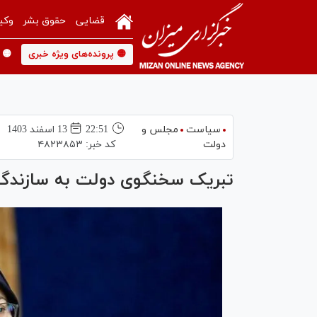
قضایی
حقوق بشر
وکی
🟡 پرونده‌های ویژه خبری
🟡 
سیاست
مجلس و
22:51
13 اسفند 1403
دولت
کد خبر:
۴۸۲۳۸۵۳
تبریک سخنگوی دولت به سازندگا