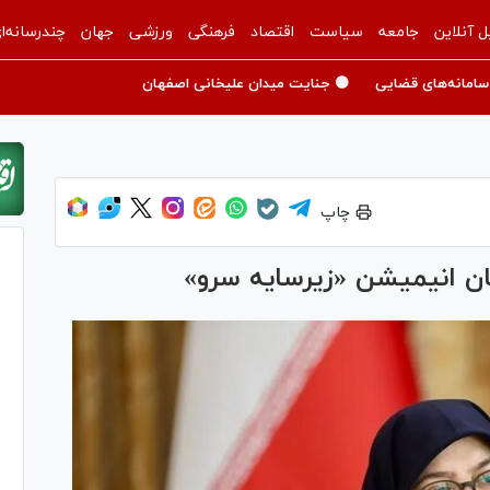
ل آنلاین
جامعه
سیاست
اقتصاد
فرهنگی
ورزشی
جهان
چندرسانه‌ا
سامانه‌های قضایی
🟡 جنایت میدان علیخانی اصفهان
چاپ
ن انیمیشن «زیرسایه سرو»