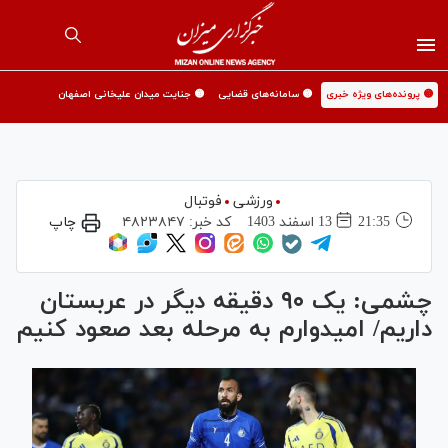
🟡 پرونده‌های ویژه خبری
🟡 سامانه‌های قضایی
🟡 جنایت میدان علیخانی اصفهان
ورزشی
فوتبال
21:35
13 اسفند 1403
کد خبر:
۴۸۲۳۸۴۷
چاپ
چشمی: یک ۹۰ دقیقه دیگر در عربستان
داریم/ امیدوارم به مرحله بعد صعود کنیم