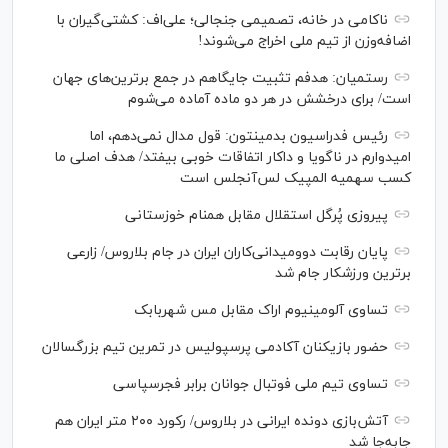
ناکامی در خانه، تصمیمی جنجالی؛ علی‌اف: کشتی‌گیران با
اضافه‌وزن از تیم ملی اخراج می‌شوند!
رستمیان: هدفم تثبیت جایگاهم در جمع برترین‌های جهان
است/ برای درخشش در هر دو ماده آماده می‌شوم
رئیس فدراسیون بدمینتون: قول مدال نمی‌دهم، اما
امیدوارم در ناگویا و داکار اتفاقات خوبی بیفتد/ هدف اصلی ما
کسب سهمیه المپیک لس‌آنجلس است
پیروزی پُرگل استقلال مقابل همنام خوزستانی
پایان رقابت دوومیدانی‌کاران ایران در جام بلاروس/ زارعی
برترین ورزشکار جام شد
تساوی آلومینیوم اراک مقابل مس شهربابک
حضور بازیکنان آکادمی پرسپولیس در تمرین تیم بزرگسالان
تساوی تیم ملی فوتبال جوانان برابر فجرسپاسی
آتش‌بازی دونده ایرانی در بلاروس/ رکورد ۲۰۰ متر ایران هم
جابه‌جا شد