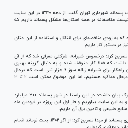
در ادامه محسن قضاتلو، مدیرعامل سازمان مدیریت پسماند شهرداری تهران گفت: از دهه ۱۳۳۰ در این سایت
 نیست متاسفانه در همه استان‌ها مشکل پسماند داریم که
 که به زودی مناقصه‌ای برای انتقال و استفاده از این متان
ز در دستور کار داریم.
 تصریح کرد: درخصوص شیرابه، شرکتی معرفی شد که از آن
داشت که فعلا کار متوقف شده و به دنبال گزینه بهتری
هستیم و بررسی‌های ما نشان می‌دهد که بهترین راهکار برای شیرابه زباله سوز ۶ هزار تنی است که درحال
حاضر برای استقرار زباله سوز با دو شرکت چینی درحال مذاکره هستیم، اما این موضوع ممکن است ۲ تا ۳
وی با اشاره به واحد‌های پسماندسوز اطراف کهریزک بیان داشت: در این راستا در شهر پسماند ۳۰۰ میلیارد
و به این سایت بیاوریم و فاز اول این پروژه در فرودین ماه
منابع طبیعی و تامین برق آن داریم.
این مقام مسئول در پایان با تاکید بر بحث جداسازی پسماند از مبدا تصریح کرد: از آذر ۱۴۰۲، بحث نوماند انجام