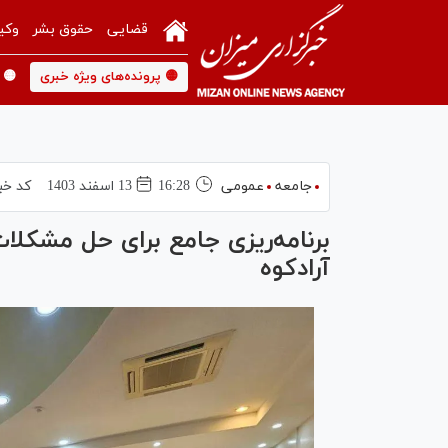
قضایی
حقوق بشر
وکی
🟡 پرونده‌های ویژه خبری
🟡 
جامعه
عمومی
16:28
13 اسفند 1403
کد خب
برنامه‌ریزی جامع برای حل مشکل
آرادکوه