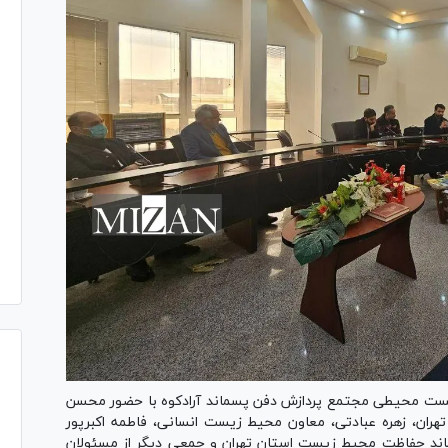
‌های زیست محیطی مجتمع پردازش دفن پسماند آرادکوه با حضور محسن
هران، زهره عبادتی، معاون محیط زیست انسانی، فاطمه اکبرپور
د حفاظت محیط زیست استان تهران و جمعی دیگر از مسئولان