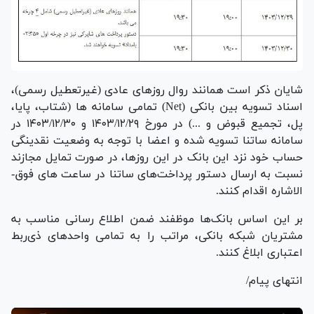
شایان ذکر است همانند روال روز‌های عادی (غیرتعطیل رسمی)،
اسناد تسویه بین­ بانکی (Net) تمامی سامانه ­ها (شتاب، پایا،
پل، تجمیع قبوض و ...) در مورخ ۲۹‏/۱۲‏/۱۴۰۳ و ۳۰‏‏/۱۲‏‏/۱۴۰۳ در
سامانه ساتنا تسویه شده و اعضا با توجه به وضعیت نقدینگی
حساب خود نزد این بانک در این روزها، در صورت تمایل مجازند
نسبت به ارسال دستور پرداخت­‌های ساتنا در ساعت ­های فوق­
الاشاره اقدام کنند.
بر این اساس بانک‌ها موظفند ضمن اطلاع ­رسانی مناسب به
مشتریان شبکه بانکی، مراتب را به تمامی واحد‌های ذی‌ربط
اعتباری ابلاغ کنند‏.
انتهای پیام/