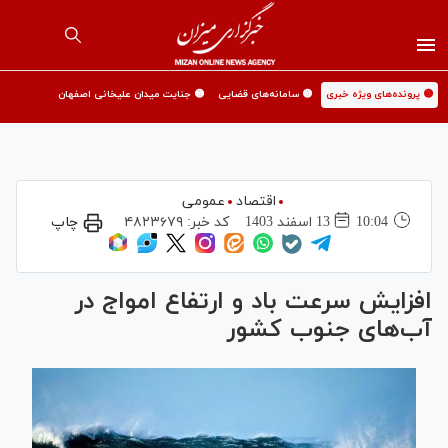
🟡 پرونده‌های ویژه خبری
🟡 سامانه‌های قضایی
🟡 جنایت میدان علیخانی اصفهان
اقتصاد
عمومی
10:04
13 اسفند 1403
کد خبر:
۴۸۲۳۶۷۹
چاپ
افزایش سرعت باد و ارتفاع امواج در
آب‌های جنوب کشور