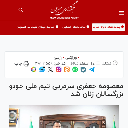
🟡 پرونده‌های ویژه خبری
🟡 سامانه‌های قضایی
🟡 جنایت میدان علیخانی اصفهان
ورزشی
رزمی
13:53
12 اسفند 1403
کد خبر:
۴۸۲۳۵۵۹
چاپ
معصومه جعفری سرمربی تیم ملی جودو
بزرگسالان زنان شد