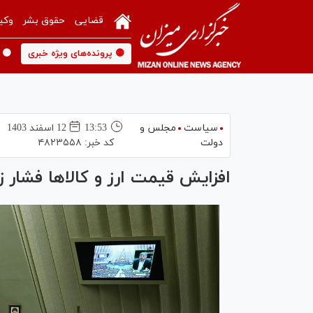
قضایی
حقوق بشر
وکی
🟡 پرونده‌های ویژه خبری
🟡 
سیاست
مجلس و
13:53
12 اسفند 1403
دولت
کد خبر:
۴۸۲۳۵۵۸
افزایش قیمت ارز و کالا‌ها فشار ز