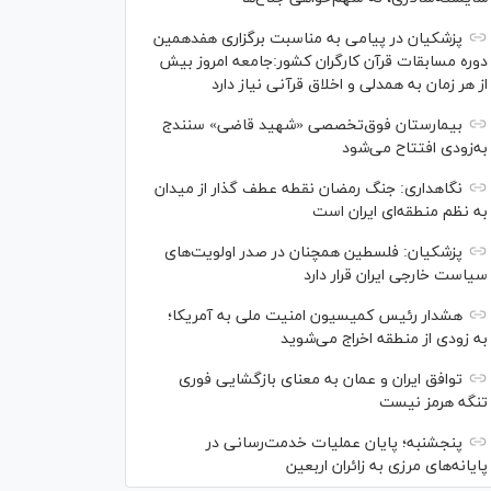
پزشکیان در پیامی به مناسبت برگزاری هفدهمین
دوره مسابقات قرآن کارگران کشور:جامعه امروز بیش
از هر زمان به همدلی و اخلاق قرآنی نیاز دارد
بیمارستان فوق‌تخصصی «شهید قاضی» سنندج
به‌زودی افتتاح می‌شود
نگاهداری: جنگ رمضان نقطه عطف گذار از میدان
به نظم منطقه‌ای ایران است
پزشکیان: فلسطین همچنان در صدر اولویت‌های
سیاست خارجی ایران قرار دارد
هشدار رئیس کمیسیون امنیت ملی به آمریکا؛
به زودی از منطقه اخراج می‌شوید
توافق ایران و عمان به معنای بازگشایی فوری
تنگه هرمز نیست
پنجشنبه؛ پایان ﻋﻤﻠﯿﺎﺕ ﺧﺪﻣﺖ‌ﺭﺳﺎﻧﯽ در
پایانه‌های مرزی ﺑﻪ ﺯﺍﺋﺮان ﺍﺭﺑﻌﯿﻦ