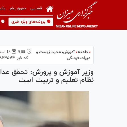
قضایی
حقوق بشر
وکی
🟡 پرونده‌های ویژه خبری
🟡 
جامعه
آموزش،‌ محیط زیست و
9:00
13 اسفند 1403
میراث فرهنگی
کد خبر:
۸۲۳۵۴۴
وزیر آموزش و پرورش: تحقق عدال
نظام تعلیم و تربیت است