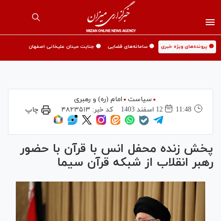
🟡 پرونده‌های ویژه خبری
🟡 سامانه‌های قضایی
🟡 جنایت میدان علیخانی اصفهان
سیاست
امام (ره) و رهبری
11:48
12 اسفند 1403
کد خبر:
۴۸۲۳۵۱۳
چاپ
پخش زنده محفل انس با قرآن با حضور
رهبر انقلاب از شبکه قرآن سیما