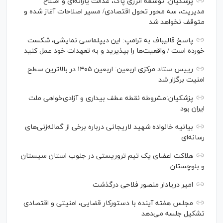
پزشکیان: توسعه انرژی پاک، عدالت یارانه‌ای و اصلاح
مدیریت، سه محور تحول اقتصادی/ مسیر اصلاحات آغاز شده و
متوقف نخواهد شد
پاسخ قالیباف به ترامپ: این دیپلماسی نمایشی، شکست
خورده است / واقعیت‌ها را بپذیرید و به تعهدات خود عمل کنید
رییس ستاد مرکزی اربعین: اربعین ۱۴۰۵ در بالاترین سطح
امنیت برگزار شد
پزشکیان:مشروطه نقطه عطف بیداری و آزادی‌خواهی ملت
ایران بود
بیانیه خانواده شهید لاریجانی درباره برخی از گمانه‌زنی‌های
رسانه‌ای
هلاکت اعضای یک تیم تروریستی در جنوب استان سیستان
و بلوچستان
امیر دریادار منصور فلاحی درگذشت
مجلس هفته آینده با دستورکار قضایی، امنیتی و اقتصادی
تشکیل جلسه می‌دهد