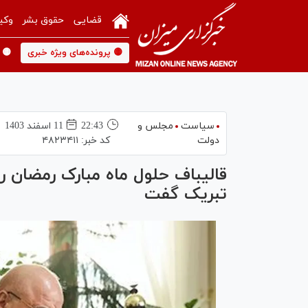
قضایی
حقوق بشر
وکی
🟡 پرونده‌های ویژه خبری
🟡 
سیاست
مجلس و
22:43
11 اسفند 1403
دولت
کد خبر:
۴۸۲۳۴۱۱
قالیباف حلول ماه مبارک رمضان ر
تبریک گفت