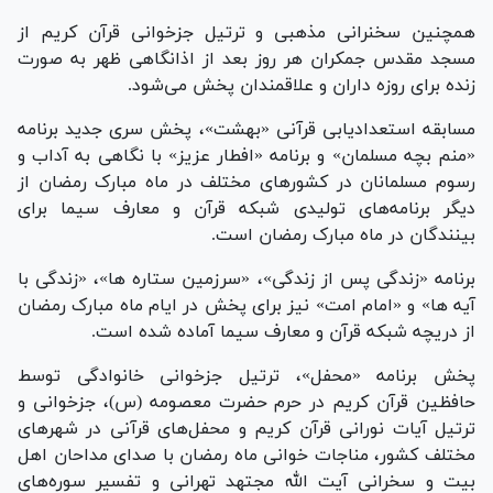
همچنین سخنرانی مذهبی و ترتیل جزخوانی قرآن کریم از
مسجد مقدس جمکران هر روز بعد از اذانگاهی ظهر به صورت
زنده برای روزه داران و علاقمندان پخش می‌شود.
مسابقه استعدادیابی قرآنی «بهشت»، پخش سری جدید برنامه
«منم بچه مسلمان» و برنامه «افطار عزیز» با نگاهی به آداب و
رسوم مسلمانان در کشور‌های مختلف در ماه مبارک رمضان از
دیگر برنامه‌های تولیدی شبکه قرآن و معارف سیما برای
بینندگان در ماه مبارک رمضان است.
برنامه «زندگی پس از زندگی»، «سرزمین ستاره ها»، «زندگی با
آیه ها» و «امام امت» نیز برای پخش در ایام ماه مبارک رمضان
از دریچه شبکه قرآن و معارف سیما آماده شده است.
پخش برنامه «محفل»، ترتیل جزخوانی خانوادگی توسط
حافظین قرآن کریم در حرم حضرت معصومه (س)، جزخوانی و
ترتیل آیات نورانی قرآن کریم و محفل‌های قرآنی در شهر‌های
مختلف کشور، مناجات خوانی ماه رمضان با صدای مداحان اهل
بیت و سخرانی آیت الله مجتهد تهرانی و تفسیر سوره‌های