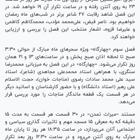
۲۳ به روی آنتن رفته و در ساعت تکرار آن ۱۹ خواهد شد. در
این فصل شاهد رقابت ۲۷ شاعر برتر در شب‌های ماه رمضان
خواهیم بود. ناصر فیض، علی‌محمد مؤدب، محمدکاظم کاظمی
و علیرضا قزوه، اشعار منتخب این فصل را بررسی و ارزیابی
خواهند کرد.
فصل سوم «چهارگاه» ویژه سحر‌های ماه مبارک از حوالی ۳:۳۰
صبح تا لحظه اذان صبح پخش و در ساعت‌های ۱۳ و ۲۱ همان
روز تکرار می‌شود. «چهارگاه» در این فصل به میزبانی محمدرضا
سنگری، با همراهی استاد محمدعلی مجاهدی (شاعر)، استاد
سید علی محمد سادات رضوی (مناجات خوان)، حجت الاسلام
علی رهبر (استاد دانشگاه) و با حضور کارشناسان و اساتید دیگر
در هر قسمت یک قطعه ماندگار مناجات را مورد بررسی قرار
می‌دهد.
مستند «میراث تمدن» در ۳۰ قسمت هر قسمت به مدت ۱۵
دقیقه که به معرفی ۱۵ مسجد مهم و تاثیرات گذاری سیاسی و
اجتماعی آنان می‌پردازد، در ساعت ۱۸:۳۵ هر روز تا پایان ماه
مبارک به روی آنتن می‌رود و در ساعت ۱۲:۳۰ روز بعد تکرار