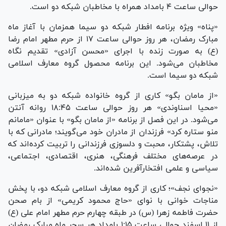
حوالی ساعت ۴ بامداد همراه با مخاطبان شبکه دو است.
«پناه» ویژه برنامه افطار شبکه دو سیما همزمان با آغاز ماه
مبارک رمضان، هر روز حوالی ساعت ۱۷ از حرم مطهر امام رضا
(ع) به صورت زنده با اجرای «محسن آزادی» تقدیم نگاه
مخاطبان می‌شود. این برنامه محصول گروه معارف اسلامی
شبکه دو سیما است.
«از مامان بگو» کاری از گروه خانواده شبکه دو به میزبانی
«محیا اسناوندی» هر روز حوالی ساعت ۱۸:۴۵ روانه آنتن
می‌شود. در این فصل از برنامه «از مامان بگو» با عنوان «مامانم
منو ستاره کرد» فرزندان از مادران خود می‌گویند؛ مادرانی که با
تلاش، پشتکار، محبت و دلسوزی فرزندانی را تربیت کرده‌اند که
در عرصه‌های مختلف فرهنگی، هنری، اقتصادی، اجتماعی،
سیاسی و علمی افتخارآفرین شده‌اند.
«نجوای نجف»؛ کاری از گروه معارف اسلامی شبکه دو، با پخش
مناجات خوانی با نوای «حاج محمود کریمی» از بام صحن
حضرت فاطمه زهرا (س) در طبقه چهارم حرم مطهر امام علی (ع)
از ۱۱ اسفند حوالی ساعت ۱:۱۵ بامداد هر سحر ماه مبارک رمضان