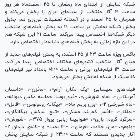
شبکه نمایش از ابتدای ماه رمضان تا ۲۵ اسفندماه هر روز
ساعت ۱۹ آثار منتخب از سینمای ایران را پخش می‌کند و
همزمان با ۲۵ اسفند و در آستانه تعطیلات نوروزی هم جدول
پخش شبکه نمایش در ساعت ۱۹ به پخش فیلم‌های منتخب
دیگر شبکه‌ها اختصاص پیدا می‌کند. ساعت ۲۱ این شبکه هم
در این بازه زمانی به پخش فیلم‌های دنباله‌دار اختصاص دارد.
باکس ویژه ساعت ۲۳ از ۲۵ اسفند، به پخش فیلم‌های جدید از
میان آثار منتخب کشور‌های مختلف اختصاص پیدا می‌کند.
ساعت ۱۳ فیلم‌های ایرانی و ساعت ۰۱:۰۰ بامداد نیز فیلم‌های
کلاسیک از شبکه نمایش پخش می‌شود.
فیلم‌های سینمایی «یک مکان آرام»، «مخزن»، «داستان
آمریکایی»، «ماه شورشی»، «فیوریوسا: حماسه مکس دیوانه»،
«ماه شورشی ۲»، «بزن بریم ماه»، «بیگانه رومولوس»، «قاتل»،
«بدلکار»، «افسر کمربند مشکی»، «تیغ سرکش بیگانگان»،
«سرگرد گروم: بازی»، «هواپیما ربایی پرواز ۳۷۵»، «شورش»،
«ونوم»، «من، جلاد»، «فرمان»، «۱۳ بمب» و «لانه‌ی دزدان ۲»
آثار جدیدی هستند که ساعت ۲۳:۰۰ از شبکه نمایش پخش