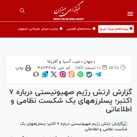
🟡 پرونده‌های ویژه خبری
🟡 سامانه‌های قضایی
🟡 جنایت میدان علیخانی اصفهان
جهان
غرب آسیا و آفریقا
10:53
11 اسفند 1403
کد خبر:
۴۸۲۳۲۰۵
چاپ
گزارش ارتش رژیم صهیونیستی درباره ۷
اکتبر؛ پس‎لرزه‎های یک شکست نظامی و
اطلاعاتی