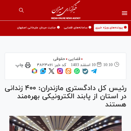
🟡 پرونده‌های ویژه خبری
🟡 سامانه‌های قضایی
🟡 جنایت میدان علیخانی اصفهان
قضایی
حقوقی
10:10
10 اسفند 1403
کد خبر:
۴۸۲۳۰۶۱
چاپ
رئیس کل دادگستری مازندران: ۴۰۰ زندانی
در استان از پابند الکترونیکی بهره‌مند
هستند