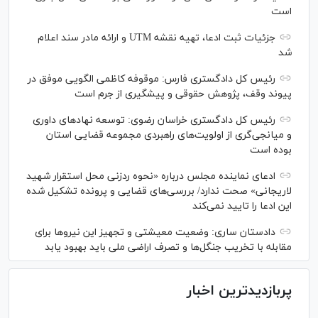
است
جزئیات ثبت ادعا، تهیه نقشه UTM و ارائه مادر سند اعلام
شد
رئیس کل دادگستری فارس: موقوفه کاظمی الگویی موفق در
پیوند وقف، پژوهش حقوقی و پیشگیری از جرم است
رئیس کل دادگستری خراسان رضوی: توسعه نهاد‌های داوری
و میانجی‌گری از اولویت‌های راهبردی مجموعه قضایی استان
بوده است
ادعای نماینده مجلس درباره «نحوه ردزنی محل استقرار شهید
لاریجانی» صحت ندارد/ بررسی‌های قضایی و پرونده تشکیل شده
این ادعا را تایید نمی‌کند
دادستان ساری: وضعیت معیشتی و تجهیز این نیرو‌ها برای
مقابله با تخریب جنگل‌ها و تصرف اراضی ملی باید بهبود یابد
پربازدیدترین اخبار