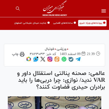
🟡 پرونده‌های ویژه خبری
🟡 سامانه‌های قضایی
🟡 جنایت میدان علیخانی اصفهان
ورزشی
فوتبال
21:39
09 اسفند 1403
کد خبر:
۴۸۲۳۰۴۳
چاپ
عالمی: صحنه پنالتی استقلال داور و
VAR ندید/ نوازی: چرا دربی‌ها را باید
برادران حیدری قضاوت کنند؟