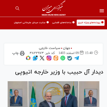
🟡 پرونده‌های ویژه خبری
🟡 سامانه‌های قضایی
🟡 جنایت میدان علیخانی اصفهان
جهان
سیاست خارجی
15:40
09 اسفند 1403
کد خبر:
۴۸۲۲۹۷۴
چاپ
دیدار آل حبیب با وزیر خارجه اتیوپی