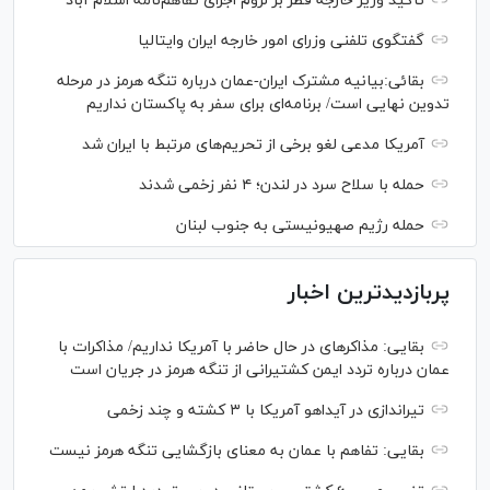
تأکید وزیر خارجه قطر بر لزوم اجرای تفاهم‌نامه اسلام آباد
گفتگوی تلفنی وزرای امور خارجه ایران وایتالیا
بقائی:بیانیه مشترک ایران-عمان درباره تنگه هرمز در مرحله
تدوین نهایی است/ برنامه‌ای برای سفر به پاکستان نداریم
آمریکا مدعی لغو برخی از تحریم‌های مرتبط با ایران شد
حمله با سلاح سرد در لندن؛ ۴ نفر زخمی شدند
حمله رژیم صهیونیستی به جنوب لبنان
پربازدیدترین اخبار
بقایی: مذاکره‎ای در حال حاضر با آمریکا نداریم/ مذاکرات با
عمان درباره تردد ایمن کشتیرانی از تنگه هرمز در جریان است
تیراندازی در آیداهو آمریکا با ۳ کشته و چند زخمی
بقایی: تفاهم با عمان به معنای بازگشایی تنگه هرمز نیست