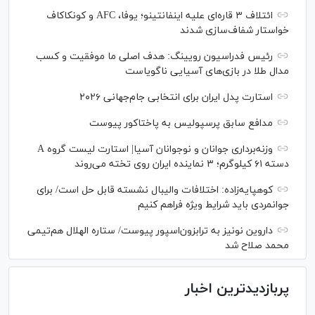
ائتلاف ۳ قاره‌ای علیه اینفانتینو؛ یوفا، AFC و کونکاکاف
خواستار شفاف‌سازی شدند
رئیس فدراسیون رویینگ: هدف اصلی ما موفقیت و کسب
مدال طلا در بازی‌های آسیایی ناگویاست
استارت پدل ایران برای انتخابی جام‌جهانی ۲۰۲۶
مدافع سابق پرسپولیس به پاختاکور پیوست
وزنه‌برداری جوانان و نوجوانان آسیا| استارت لیست گروه A
دسته ۶۱ کیلوگرم؛ ۳ نماینده ایران روی تخته می‌روند
کوهپایه‌زاده: اختلافات والیبال نشسته قابل حل است/ برای
جوانمردی باید شرایط ویژه فراهم کنیم
داروین نونیز به ترابزون‌اسپور پیوست/ ستاره الهلال هم‌تیمی
محمد صلاح شد
پربازدیدترین اخبار